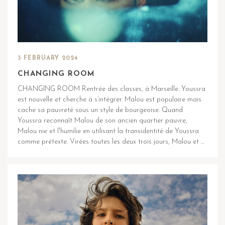
3 FEBRUARY 2024
CHANGING ROOM
CHANGING ROOM Rentrée des classes, à Marseille. Youssra
est nouvelle et cherche à s’intégrer. Malou est populaire mais
cache sa pauvreté sous un style de bourgeoise. Quand
Youssra reconnaît Malou de son ancien quartier pauvre,
Malou nie et l'humilie en utilisant la transidentité de Youssra
comme prétexte. Virées toutes les deux trois jours, Malou et ...