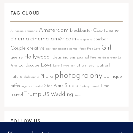
TAG CLOUD
Amsterdam
Capitalisme
blockbuster
Al Pacino
amazonie
cinéma
cinéma américain
combat
ciro guerra
Girl
Couple
creative
environnement
essentiel
force
Free Love
Hollywood
guerre
Ideas
indiens
journal
l'étreinte du serpent
La
Love
Landscape
lutte
merci patron!
Force
Luke Skywalker
photography
Photo
politique
nature
philosophie
Studio
ruffin
Star Wars
Time
sage
spiritualité
Sydney Lumet
Trump
Wedding
travel
US
Yoda
FOLLOW US