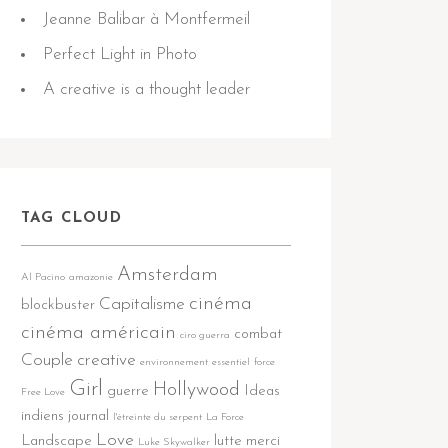
Jeanne Balibar à Montfermeil
Perfect Light in Photo
A creative is a thought leader
TAG CLOUD
Amsterdam
Al Pacino
amazonie
cinéma
Capitalisme
blockbuster
cinéma américain
combat
ciro guerra
Couple
creative
environnement
essentiel
force
Girl
Hollywood
guerre
Ideas
Free Love
indiens
journal
l'étreinte du serpent
La Force
Love
Landscape
lutte
merci
Luke Skywalker