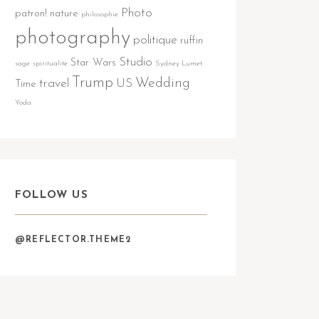
Photo
patron!
nature
philosophie
photography
politique
ruffin
Studio
Star Wars
sage
spiritualité
Sydney Lumet
Trump
Wedding
travel
US
Time
Yoda
FOLLOW US
@REFLECTOR.THEME2