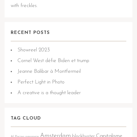
with freckles.
RECENT POSTS
Showreel 2023
Cornel West défie Biden et trump
Jeanne Balibar à Montfermeil
Perfect Light in Photo
A creative is a thought leader
TAG CLOUD
Amsterdam
Capitalisme
blockbuster
Al Pacino
amazonie