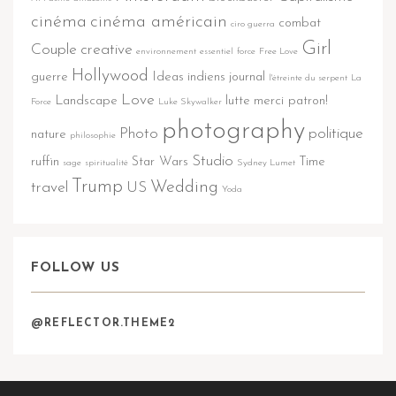
cinéma
cinéma américain
combat
ciro guerra
Girl
Couple
creative
environnement
essentiel
force
Free Love
Hollywood
guerre
Ideas
indiens
journal
l'étreinte du serpent
La
Love
Landscape
lutte
merci patron!
Force
Luke Skywalker
photography
Photo
politique
nature
philosophie
Studio
ruffin
Star Wars
Time
sage
spiritualité
Sydney Lumet
Trump
Wedding
travel
US
Yoda
FOLLOW US
@REFLECTOR.THEME2