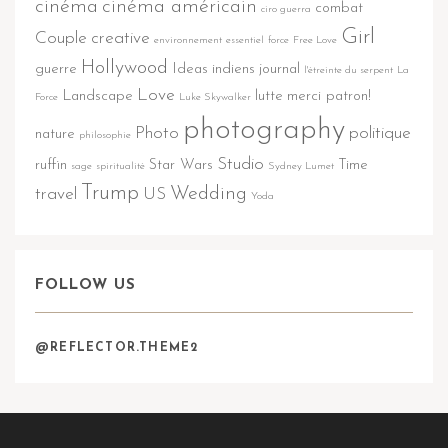
cinéma
cinéma américain
combat
ciro guerra
Girl
Couple
creative
environnement
essentiel
force
Free Love
Hollywood
guerre
Ideas
indiens
journal
l'étreinte du serpent
La
Love
Landscape
lutte
merci patron!
Force
Luke Skywalker
photography
Photo
politique
nature
philosophie
Studio
ruffin
Star Wars
Time
sage
spiritualité
Sydney Lumet
Trump
Wedding
travel
US
Yoda
FOLLOW US
@REFLECTOR.THEME2