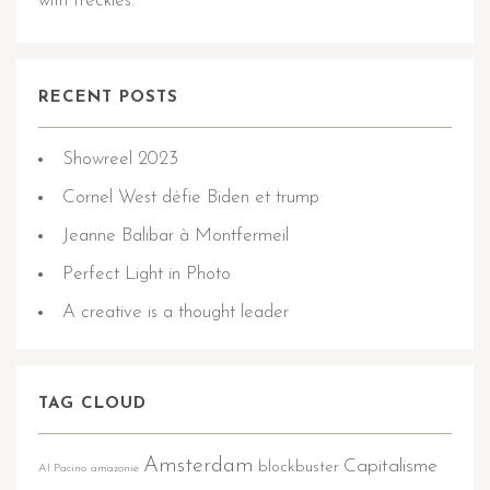
with freckles.
RECENT POSTS
Showreel 2023
Cornel West défie Biden et trump
Jeanne Balibar à Montfermeil
Perfect Light in Photo
A creative is a thought leader
TAG CLOUD
Amsterdam
Capitalisme
blockbuster
Al Pacino
amazonie