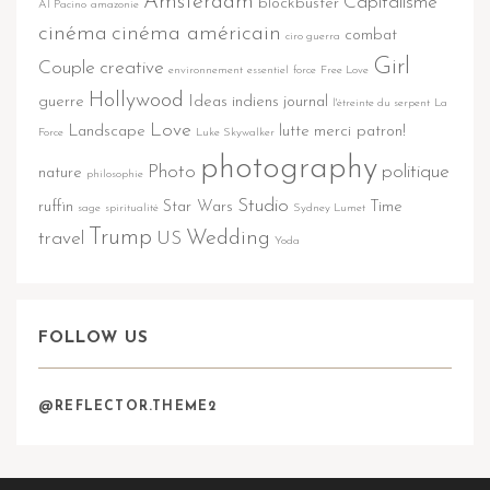
Amsterdam
Capitalisme
blockbuster
Al Pacino
amazonie
cinéma
cinéma américain
combat
ciro guerra
Girl
Couple
creative
environnement
essentiel
force
Free Love
Hollywood
guerre
Ideas
indiens
journal
l'étreinte du serpent
La
Love
Landscape
lutte
merci patron!
Force
Luke Skywalker
photography
Photo
politique
nature
philosophie
Studio
ruffin
Star Wars
Time
sage
spiritualité
Sydney Lumet
Trump
Wedding
travel
US
Yoda
FOLLOW US
@REFLECTOR.THEME2