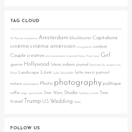
TAG CLOUD
Amsterdam
Capitalisme
blockbuster
Al Pacino
amazonie
cinéma
cinéma américain
combat
ciro guerra
Girl
Couple
creative
environnement
essentiel
force
Free Love
Hollywood
guerre
Ideas
indiens
journal
l'étreinte du serpent
La
Love
Landscape
lutte
merci patron!
Force
Luke Skywalker
photography
Photo
politique
nature
philosophie
Studio
ruffin
Star Wars
Time
sage
spiritualité
Sydney Lumet
Trump
Wedding
travel
US
Yoda
FOLLOW US