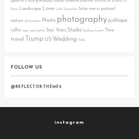
guerre
Ideas
indiens
journal
l'étreinte du serpent
La
Love
Landscape
lutte
merci patron!
Force
Luke Skywalker
photography
Photo
politique
nature
philosophie
Studio
ruffin
Star Wars
Time
sage
spiritualité
Sydney Lumet
Trump
Wedding
travel
US
Yoda
FOLLOW US
@REFLECTOR.THEME2
instagram