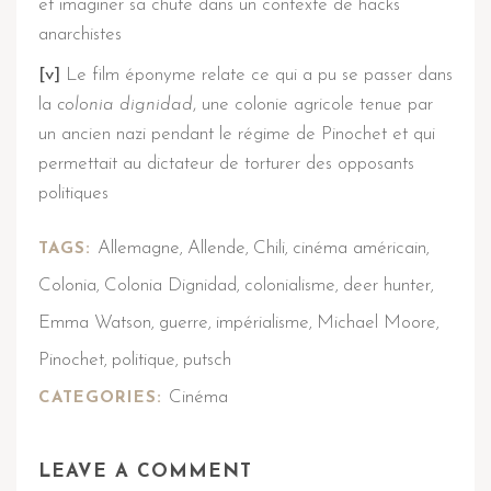
et imaginer sa chute dans un contexte de hacks
anarchistes
[v]
Le film éponyme relate ce qui a pu se passer dans
la
colonia dignidad
, une colonie agricole tenue par
un ancien nazi pendant le régime de Pinochet et qui
permettait au dictateur de torturer des opposants
politiques
Allemagne
Allende
Chili
cinéma américain
TAGS:
,
,
,
,
Colonia
Colonia Dignidad
colonialisme
deer hunter
,
,
,
,
Emma Watson
guerre
impérialisme
Michael Moore
,
,
,
,
Pinochet
politique
putsch
,
,
Cinéma
CATEGORIES:
LEAVE A COMMENT