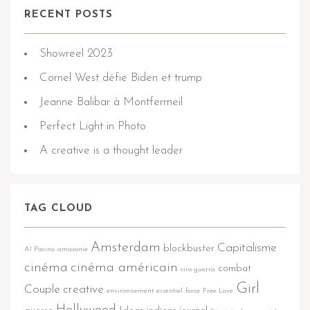
RECENT POSTS
Showreel 2023
Cornel West défie Biden et trump
Jeanne Balibar à Montfermeil
Perfect Light in Photo
A creative is a thought leader
TAG CLOUD
Amsterdam
Capitalisme
blockbuster
Al Pacino
amazonie
cinéma
cinéma américain
combat
ciro guerra
Girl
Couple
creative
environnement
essentiel
force
Free Love
Hollywood