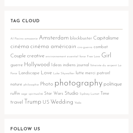
TAG CLOUD
Amsterdam
Capitalisme
blockbuster
Al Pacino
amazonie
cinéma
cinéma américain
combat
ciro guerra
Girl
Couple
creative
environnement
essentiel
force
Free Love
Hollywood
guerre
Ideas
indiens
journal
l'étreinte du serpent
La
Love
Landscape
lutte
merci patron!
Force
Luke Skywalker
photography
Photo
politique
nature
philosophie
Studio
ruffin
Star Wars
Time
sage
spiritualité
Sydney Lumet
Trump
Wedding
travel
US
Yoda
FOLLOW US