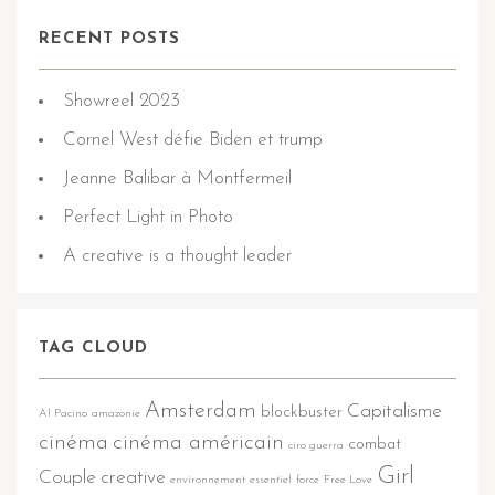
RECENT POSTS
Showreel 2023
Cornel West défie Biden et trump
Jeanne Balibar à Montfermeil
Perfect Light in Photo
A creative is a thought leader
TAG CLOUD
Amsterdam
Capitalisme
blockbuster
Al Pacino
amazonie
cinéma
cinéma américain
combat
ciro guerra
Girl
Couple
creative
environnement
essentiel
force
Free Love