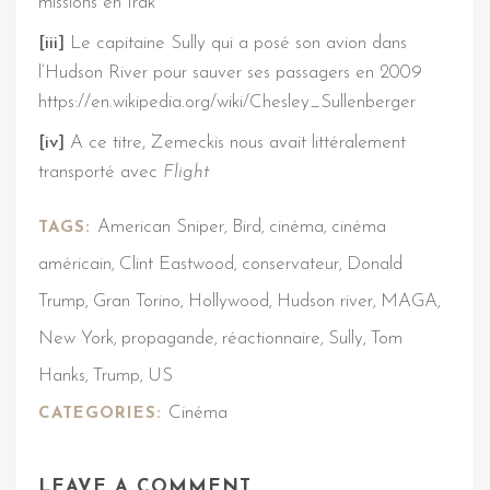
missions en Irak
[iii]
Le capitaine Sully qui a posé son avion dans
l’Hudson River pour sauver ses passagers en 2009
https://en.wikipedia.org/wiki/Chesley_Sullenberger
[iv]
A ce titre, Zemeckis nous avait littéralement
transporté avec
Flight
American Sniper
Bird
cinéma
cinéma
TAGS:
,
,
,
américain
Clint Eastwood
conservateur
Donald
,
,
,
Trump
Gran Torino
Hollywood
Hudson river
MAGA
,
,
,
,
,
New York
propagande
réactionnaire
Sully
Tom
,
,
,
,
Hanks
Trump
US
,
,
Cinéma
CATEGORIES:
LEAVE A COMMENT