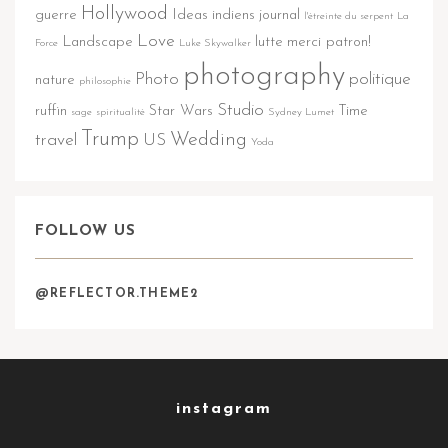
Hollywood
guerre
Ideas
indiens
journal
l'étreinte du serpent
La
Love
Landscape
lutte
merci patron!
Force
Luke Skywalker
photography
Photo
politique
nature
philosophie
Studio
ruffin
Star Wars
Time
sage
spiritualité
Sydney Lumet
Trump
Wedding
travel
US
Yoda
FOLLOW US
@REFLECTOR.THEME2
instagram