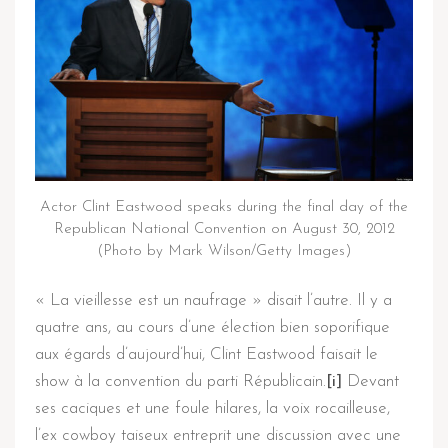
Actor Clint Eastwood speaks during the final day of the
Republican National Convention on August 30, 2012
(Photo by Mark Wilson/Getty Images)
« La vieillesse est un naufrage » disait l’autre. Il y a
quatre ans, au cours d’une élection bien soporifique
aux égards d’aujourd’hui, Clint Eastwood faisait le
show à la convention du parti Républicain.
[i]
Devant
ses caciques et une foule hilares, la voix rocailleuse,
l’ex cowboy taiseux entreprit une discussion avec une