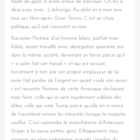
faute de goût, ni d’une erreur de parcours. On les a
déjà eues avec
L’échange
,
Au-delà
et à mon avis
tous ses films après
Gran Torino
. C’est un choix
politique, qu’il soit conscient ou non.
Raconter l’histoire d’un homme blanc, parfait mari
fidèle, ayant travaillé avec abnégation quarante ans
dans la même société, devenant un héros parce qu’il
« a juste fait son travail » et qui est accusé,
forcément à tort, par son propre employeur de lui
avoir fait perdre de l’argent en ayant coulé son avion,
c’est raconter l’histoire de cette Amérique déclassée
mais fière, celle qui se sent injustement oubliée des
élites, celle qui vote Trump parce qu’elle en a marre
de l’assistanat envers les minorités lorsque la majorité
souffre. C’est reprendre le manichéisme d’
American
Sniper
à la sauce petites gens. Ethiquement, nous
nageons en plein patriotisme aveugle (pardon du