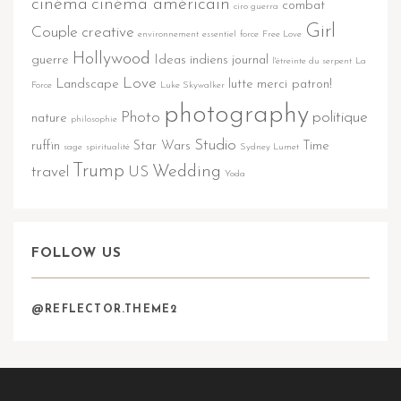
cinéma
cinéma américain
combat
ciro guerra
Girl
Couple
creative
environnement
essentiel
force
Free Love
Hollywood
guerre
Ideas
indiens
journal
l'étreinte du serpent
La
Love
Landscape
lutte
merci patron!
Force
Luke Skywalker
photography
Photo
politique
nature
philosophie
Studio
ruffin
Star Wars
Time
sage
spiritualité
Sydney Lumet
Trump
Wedding
travel
US
Yoda
FOLLOW US
@REFLECTOR.THEME2