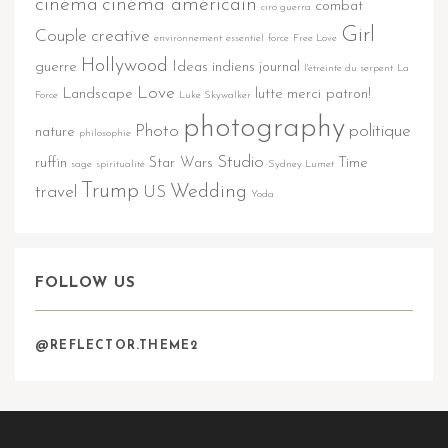
cinéma
cinéma américain
combat
ciro guerra
Girl
Couple
creative
environnement
essentiel
force
Free Love
Hollywood
guerre
Ideas
indiens
journal
l'étreinte du serpent
La
Love
Landscape
lutte
merci patron!
Force
Luke Skywalker
photography
Photo
politique
nature
philosophie
Studio
ruffin
Star Wars
Time
sage
spiritualité
Sydney Lumet
Trump
Wedding
travel
US
Yoda
FOLLOW US
@REFLECTOR.THEME2