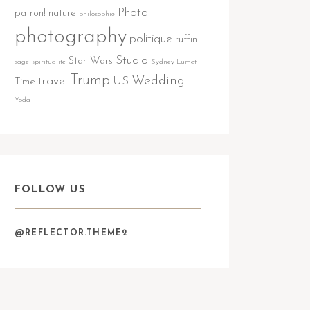
Photo
patron!
nature
philosophie
photography
politique
ruffin
Studio
Star Wars
sage
spiritualité
Sydney Lumet
Trump
Wedding
travel
US
Time
Yoda
FOLLOW US
@REFLECTOR.THEME2