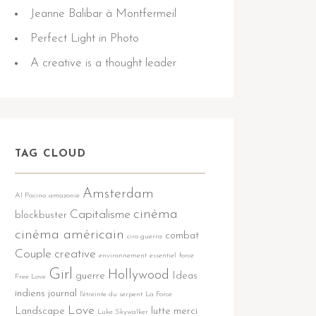
Jeanne Balibar à Montfermeil
Perfect Light in Photo
A creative is a thought leader
TAG CLOUD
Amsterdam
Al Pacino
amazonie
cinéma
Capitalisme
blockbuster
cinéma américain
combat
ciro guerra
Couple
creative
environnement
essentiel
force
Girl
Hollywood
guerre
Ideas
Free Love
indiens
journal
l'étreinte du serpent
La Force
Love
Landscape
lutte
merci
Luke Skywalker