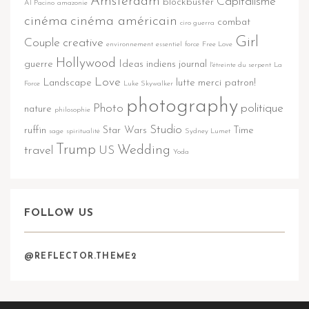
Amsterdam
Capitalisme
blockbuster
Al Pacino
amazonie
cinéma
cinéma américain
combat
ciro guerra
Girl
Couple
creative
environnement
essentiel
force
Free Love
Hollywood
guerre
Ideas
indiens
journal
l'étreinte du serpent
La
Love
Landscape
lutte
merci patron!
Force
Luke Skywalker
photography
Photo
politique
nature
philosophie
Studio
ruffin
Star Wars
Time
sage
spiritualité
Sydney Lumet
Trump
Wedding
travel
US
Yoda
FOLLOW US
@REFLECTOR.THEME2